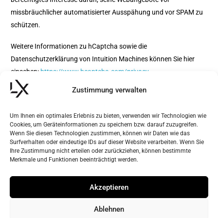
missbräuchlicher automatisierter Ausspähung und vor SPAM zu
schützen.
Weitere Informationen zu hCaptcha sowie die
Datenschutzerklärung von Intuition Machines können Sie hier
einsehen:
https://www.hcaptcha.com/privacy
.
Zustimmung verwalten
Um Ihnen ein optimales Erlebnis zu bieten, verwenden wir Technologien wie
Back
Cookies, um Geräteinformationen zu speichern bzw. darauf zuzugreifen.
Wenn Sie diesen Technologien zustimmen, können wir Daten wie das
To
Surfverhalten oder eindeutige IDs auf dieser Website verarbeiten. Wenn Sie
Top
Ihre Zustimmung nicht erteilen oder zurückziehen, können bestimmte
Merkmale und Funktionen beeinträchtigt werden.
Instagram
Facebook
Akzeptieren
Home
Kontakt
Pressematerial
Haftungsausschluss
Ablehnen
Cookie-Richtlinie
Datenschutzerklärung
Impressum